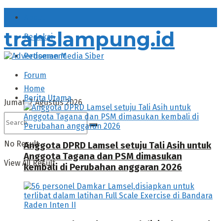
About
translampung.id
Redaksi
Pedoman Media Siber
Forum
Home
Berita Utama
Jumat, 7 Agustus 2026
No Result
Anggota DPRD Lamsel setuju Tali Asih untuk
Anggota Tagana dan PSM dimasukan
View All Result
kembali di Perubahan anggaran 2026