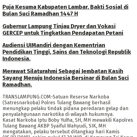
Puja Kesuma Kabupaten Lambar, Bakti Sosial di
Bulan Suci Ramadhan 1447 H
Gubernur Lampung Tinjau Dryer dan Vokasi
GERCEP untuk Tingkatkan Pendapatan Petani
Audiensi UIMandiri dengan Kementrian
Pendidikan Tinggi, Sains dan Teknologi Republik
Indonesia.
Merawat Silaturahmi Sebagai Jembatan Kasih
Sayang Menuju Indonesia Bersinar di Bulan Suci
Ramadhan.
TRANSLAMPUNG.COM-Satuan Reserse Narkoba
(Satresnarkoba) Polres Tulang Bawang berhasil
menungkap pelaku tindak pidana peredaran gelap dan
penyalahgunaan narkotika di wilayah hukumnya.
Kasat Narkoba Iptu Boby Yulfia, SH, MH mewakili Kapolres
Tulang Bawang AKBP Syaiful Wahyudi, SIK, MH
mengatakan, pelaku tersebut ditangkap hari Kamis