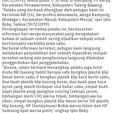
(05/12/2019), sekira pukul 17.30 WIB, di Kampung Tri Karya,
Kecamatan Penawartama, Kabupaten Tulang Bawang.
“Pelaku yang berhasil ditangkap oleh petugas kami ini
berinisial AW (24), berprofesi wiraswasta, warga Kampung
Wiralaga I, Kecamatan Mesuji, Kabupaten Mesuji,” ujar Iptu
Boby, Selasa (10/12/2019).
Penangkapan terhadap pelaku ini, berdasarkan
informasi dari warga masyarakat yang mengatakan
bahwa di sebuah rumah sering dijadikan tempat untuk
bertransaksi narkotika jenis sabu.
Berbekal informasi tersebut, petugas kami langsung
melakukan penyelidikan dan setelah dipastikan tempat
tersebut sedang ada penghuninya langsung dilakukan
penggerbekan dan penggeledahan.
“Disana, selain berhasil menangkap pelaku juga turut
disita BB (barang bukti) berupa satu bungkus plastik klip
besar berisi sabu, 6 bungkus plastik klip kecil berisi sabu,
dua buah plastik klip kosong besar, dua buah pipa kaca
pyrex yang masih terdapat sisa bakar sabu, empat buah
pipet plastik yang ujungnya runcing (sekop), jarum,
timbangan merk CHQ warna hitam, timbangan warna
silver, empat bungkus plastik klip besar berisi 120 plastik
klip kosong, HP (handphone) Nokia warna hitam dan HP
Samsung lipat warna putih,” ungkap Iptu Boby.