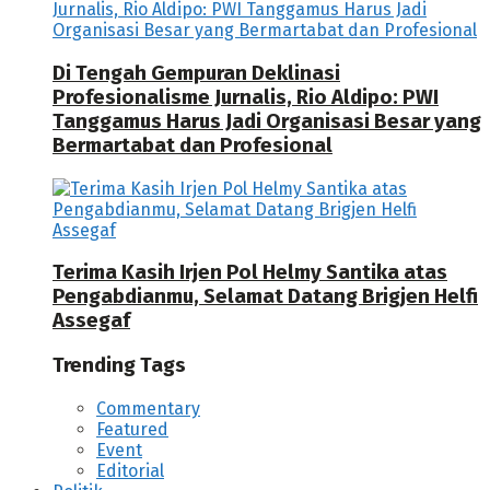
Di Tengah Gempuran Deklinasi
Profesionalisme Jurnalis, Rio Aldipo: PWI
Tanggamus Harus Jadi Organisasi Besar yang
Bermartabat dan Profesional
Terima Kasih Irjen Pol Helmy Santika atas
Pengabdianmu, Selamat Datang Brigjen Helfi
Assegaf
Trending Tags
Commentary
Featured
Event
Editorial