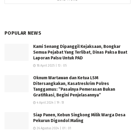
membentengi pertanggungjawaban penggunaan Dana
Desa di satu daerah, bahkan penegak hukum pun
terlibat langsung dalam melaksanakan program dari
Dana Desa dengan dalih pihak ketiga,” imbuhnya. (D/R)
POPULAR NEWS
Kami Senang Dipanggil Kejaksaan, Bongkar
Semua Pejabat Yang Terlibat, Dinas Paksa Buat
Laporan Palsu Untuk PAD
18 April 2025 | 13 : 05
Oknum Wartawan dan Ketua LSM
Ditersangkakan, Kasatreskrim Polres
Tanggamus: ”Pasalnya Pemerasan Bukan
Gratifikasi, Begini Penjelasannya”
4 April 2024 | 19 : 51
Siap Panen, Kebun Singkong Milik Warga Desa
Pekurun Digondol Maling
26 Agustus 2024 | 01 : 01