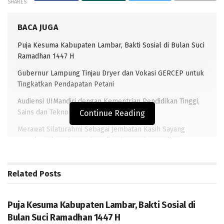
SHARES
BACA JUGA
Puja Kesuma Kabupaten Lambar, Bakti Sosial di Bulan Suci
Ramadhan 1447 H
Gubernur Lampung Tinjau Dryer dan Vokasi GERCEP untuk
Tingkatkan Pendapatan Petani
Audiensi UIMandiri dengan Kementrian Pendidikan Tinggi,
Sains dan Teknologi Republik Indonesia.
Continue Reading
Merawat Silaturahmi Sebagai Jembatan Kasih Sayang
Menuju Indonesia Bersinar di Bulan Suci Ramadhan.
Related
Posts
TRANSLAMPUNG.COM–TUBABA. Diduga masih banyaknya
DAERAH
penyimpangan oleh Oknum Kepala Desa terkait
penggunaan Dana Desa (DD), maka Ketua Dewan
Puja Kesuma Kabupaten Lambar, Bakti Sosial di
Pimpinan Daerah (DPD) Posko Perjuangan Rakyat
Bulan Suci Ramadhan 1447 H