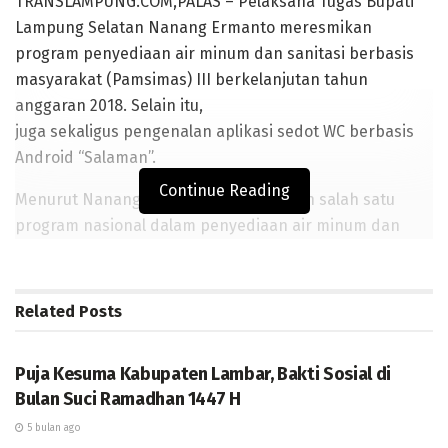
TRANSLAMPUNG.COM,PALAS – Pelaksana Tugas Bupati
Lampung Selatan Nanang Ermanto meresmikan
program penyediaan air minum dan sanitasi berbasis
masyarakat (Pamsimas) III berkelanjutan tahun
anggaran 2018. Selain itu,
juga sekaligus pengenalan aplikasi sedot WC berbasis
Android “Salaman”.
Continue Reading
Menurut Nanang, pamsimas merupakan salah satu
program nasional dalam penyediaan air minum dan
sanitasi berbasis masyarakat dengan dukungan dana
dari pemerintah pusat, pemerintah daerah, pemerintah
desa dan kontribusi masyarakat. Kegiatan tersebut juga
Related
Posts
didukung oleh Bappenas, Kementerian PUPR,
DAERAH
Kemendagri, Kemenkes, dan Kemendesa.
Puja Kesuma Kabupaten Lambar, Bakti Sosial di
“Program Pamsimas merupakan upaya dalam
Bulan Suci Ramadhan 1447 H
meningkatkan akses pelayanan air minum dan sanitasi
5 bulan ago