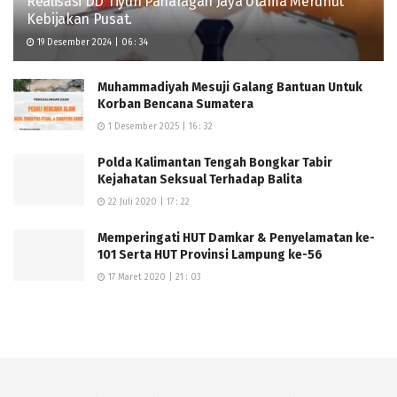
Realisasi DD Tiyuh Panaragan Jaya Utama Merunut
perlu harus terus ditingkatkan. Dan sebagai bentuk
Kebijakan Pusat.
komitmen untuk memudahkan masyarakat dalam
19 Desember 2024 | 06 : 34
mendapatkan pelayanan sedot wc, Pemkab Lamsel
akan melakukan pengenalan Aplikasi Sedot WC
Muhammadiyah Mesuji Galang Bantuan Untuk
“SAnitasi LAyak Dan aMAN” (Salaman),” pungkasnya.
Korban Bencana Sumatera
(Johan)
1 Desember 2025 | 16 : 32
Polda Kalimantan Tengah Bongkar Tabir
Kejahatan Seksual Terhadap Balita
22 Juli 2020 | 17 : 22
Memperingati HUT Damkar & Penyelamatan ke-
101 Serta HUT Provinsi Lampung ke-56
17 Maret 2020 | 21 : 03