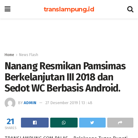
translampung.id
Home
News Flash
Nanang Resmikan Pamsimas
Berkelanjutan III 2018 dan
Sedot WC Berbasis Android.
BY
ADMIN
27 Desember 2019 | 13 : 48
21
SHARES