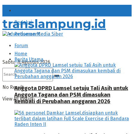
About
translampung.id
Redaksi
Pedoman Media Siber
Forum
Home
Berita Utama
Sabtu, 8 Agustus 2026
No Result
Anggota DPRD Lamsel setuju Tali Asih untuk
Anggota Tagana dan PSM dimasukan
View All Result
kembali di Perubahan anggaran 2026