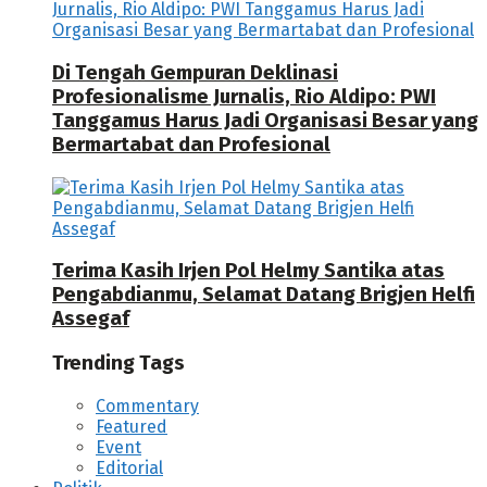
Di Tengah Gempuran Deklinasi
Profesionalisme Jurnalis, Rio Aldipo: PWI
Tanggamus Harus Jadi Organisasi Besar yang
Bermartabat dan Profesional
Terima Kasih Irjen Pol Helmy Santika atas
Pengabdianmu, Selamat Datang Brigjen Helfi
Assegaf
Trending Tags
Commentary
Featured
Event
Editorial