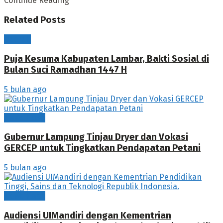
Continue Reading
Related
Posts
Daerah
Puja Kesuma Kabupaten Lambar, Bakti Sosial di
Bulan Suci Ramadhan 1447 H
5 bulan ago
News Flash
Gubernur Lampung Tinjau Dryer dan Vokasi
GERCEP untuk Tingkatkan Pendapatan Petani
5 bulan ago
News Flash
Audiensi UIMandiri dengan Kementrian