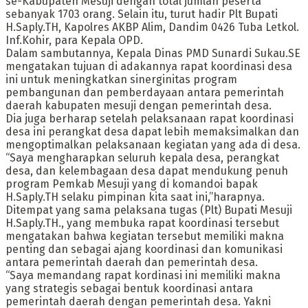
se-Kabupaten Mesuji dengan total jumlah peserta
sebanyak 1703 orang. Selain itu, turut hadir Plt Bupati
H.Saply.TH, Kapolres AKBP Alim, Dandim 0426 Tuba Letkol.
Inf.Kohir, para Kepala OPD.
Dalam sambutannya, Kepala Dinas PMD Sunardi Sukau.SE
mengatakan tujuan di adakannya rapat koordinasi desa
ini untuk meningkatkan sinerginitas program
pembangunan dan pemberdayaan antara pemerintah
daerah kabupaten mesuji dengan pemerintah desa.
Dia juga berharap setelah pelaksanaan rapat koordinasi
desa ini perangkat desa dapat lebih memaksimalkan dan
mengoptimalkan pelaksanaan kegiatan yang ada di desa.
“Saya mengharapkan seluruh kepala desa, perangkat
desa, dan kelembagaan desa dapat mendukung penuh
program Pemkab Mesuji yang di komandoi bapak
H.Saply.TH selaku pimpinan kita saat ini,”harapnya.
Ditempat yang sama pelaksana tugas (Plt) Bupati Mesuji
H.Saply.TH., yang membuka rapat koordinasi tersebut
mengatakan bahwa kegiatan tersebut memiliki makna
penting dan sebagai ajang koordinasi dan komunikasi
antara pemerintah daerah dan pemerintah desa.
“Saya memandang rapat kordinasi ini memiliki makna
yang strategis sebagai bentuk koordinasi antara
pemerintah daerah dengan pemerintah desa. Yakni