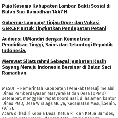
Puja Kesuma Kabupaten Lambar, Bakti Sosial di
Bulan Suci Ramadhan 1447 H
Gubernur Lampung Tinjau Dryer dan Vokasi
GERCEP untuk Tingkatkan Pendapatan Petani
Audiensi UIMandiri dengan Kementrian
Pendidikan Tinggi, Sains dan Teknologi Republik
Indonesia.
Merawat Silaturahmi Sebagai Jembatan Kasih
Sayang Menuju Indonesia Bersinar di Bulan Suci
Ramadhan.
MESUJI – Pemerintah Kabupaten (Pemkab) Mesuji melalui
Dinas Pemberdayaaan Masyarakat dan Desa (DPMD)
setempat, menggelar rapat Koordinasi, di halaman kantor
Dinas PMD, Desa Wiralaga Mulya, Kecamatan Mesuji.Senin,
(9/12).
Acara di hadiri Kepala Desa, Ketua RT dan Ketua Bumdes,