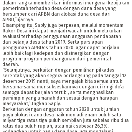
dalam rangka memberikan informasi mengenai kebijakan
pemerintah terhadap desa dengan dana desa yang
bersumber dari APBN dan alokasi dana desa dari
APBD,”ujarnya.
Disamping itu, Saply juga berpesan, melalui momentum
Rakor Desa ini dapat menjadi wadah untuk melakukan
evaluasi terhadap penggunaan anggaran pendapatan
dan belanja desa tahun 2019. Serta persiapan
penggunaan APBDes tahun 2020, agar dapat berjalan
lebih baik lagi kedepan dan disinergikan dengan
program-program pembangunan dari pemerintah
daerah.
“Selanjutnya, berkaitan dengan pemilihan pilkades
serentak yang akan segera berlangsung pada tanggal 12
desember 2019 nanti, saya mengajak kita semua untuk
bersama-sama mensukseskannya dengan di iringi do’a
semoga dapat berjalan tertib , serta menghasilkan
pemimpin yang amanah dan sesuai dengan harapan
masyarakat,”Ungkap Saply.
Berkaitan dengan anggaran tahun 2020 untuk jumlah
pagu alokasi dana desa naik menjadi enam puluh satu
milyar tiga ratus tiga puluh sembilan juta sebelas ribu dua
ratus dua puluh rupiah, atau naik sebesar 26,3%.
Sedangkan untuk pagu dana desa juga mengalami