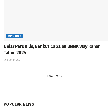
Prakarsai oleh Pimpinan Daerah Pemuda
Muhammadiyah Way Kanan dan Klinik Ramik Ragom
Kampung Bumi Baru, serta Lazizmu PDM Way Kanan.
“Kegiatan ini Gratis, terselenggara atas kerja sama
PDPM Way Kanan, Klinik Ramik Ragom, dan Lazizmu
PDPM Way Kanan” pungkas Dedi.
(rls/mg).
WAYKANAN
Gelar Pers Rilis, Berikut Capaian BNNK Way Kanan
Tahun 2024
2 tahun ago
LOAD MORE
POPULAR NEWS