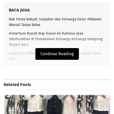
BACA JUGA
Bak Pesta Rakyat, Sulpakar dan Keluarga Gelar Khitanan
Massal Tanpa Batas
Almarhum Bupati Way Kanan Ali Rahman akan
Dikebumikan di Pemakaman Keluarga Keluarga Kampung
Negeri Baru
Gelar Pers Rilis, Berikut Capaian BNNK Way Kanan Tahun
Continue Reading
2024
Polres Way Kanan gelar upacara pelantikan Kasat
Reskrim, Sertijab Kasatlantas dan Kapolsek Way Tuba
Related
Posts
TRANSLAMPUNG.COM, BLAMBANGAN UMPU – Pimpinan
Daerah Pemuda Muhammadiyah (PDPM) Kabupaten
Way Kanan melounching program kerja mereka
dengan melaksanakan Khitan Jumat Rutin untuk