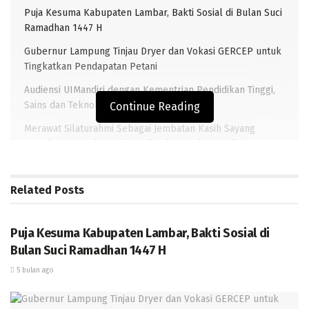
Puja Kesuma Kabupaten Lambar, Bakti Sosial di Bulan Suci
Ramadhan 1447 H
Gubernur Lampung Tinjau Dryer dan Vokasi GERCEP untuk
Tingkatkan Pendapatan Petani
Audiensi UIMandiri dengan Kementrian Pendidikan Tinggi,
Sains dan Teknologi Republik Indonesia.
Continue Reading
Merawat Silaturahmi Sebagai Jembatan Kasih Sayang
Menuju Indonesia Bersinar di Bulan Suci Ramadhan.
Related
Posts
DAERAH
TRANSLAMPUNG.COM–TUBABA. Memasuki musim
penghujan, Badan Penanggulangan Bencana Daerah
Puja Kesuma Kabupaten Lambar, Bakti Sosial di
(BPBD) dan Dinas Sosial (Dinsos) Kabupaten Tulang
Bulan Suci Ramadhan 1447 H
Bawang Barat (Tubaba) Lampung, akan melakukan
5 bulan ago
beberapa program dalam mengantisipasi bencana
banjir di beberapa titik kawasan Tubaba.