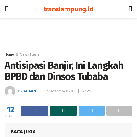
translampung.id
Home
News Flash
Antisipasi Banjir, Ini Langkah
BPBD dan Dinsos Tubaba
BY
ADMIN
17 Desember 2019 | 18 : 25
12
SHARES
BACA JUGA