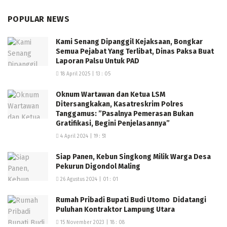
Dinsos Provinsi, karena biasanya sebagian keperluan
tersebut dari mereka,” imbuhnya. (D/R)
POPULAR NEWS
Kami Senang Dipanggil Kejaksaan, Bongkar
Semua Pejabat Yang Terlibat, Dinas Paksa Buat
Laporan Palsu Untuk PAD
18 April 2025 | 13 : 05
Oknum Wartawan dan Ketua LSM
Ditersangkakan, Kasatreskrim Polres
Tanggamus: ”Pasalnya Pemerasan Bukan
Gratifikasi, Begini Penjelasannya”
4 April 2024 | 19 : 51
Siap Panen, Kebun Singkong Milik Warga Desa
Pekurun Digondol Maling
26 Agustus 2024 | 01 : 01
Rumah Pribadi Bupati Budi Utomo Didatangi
Puluhan Kontraktor Lampung Utara
15 November 2023 | 18 : 08