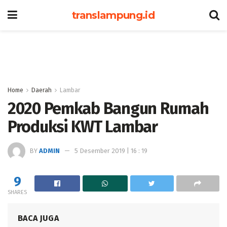
translampung.id
Home
Daerah
Lambar
2020 Pemkab Bangun Rumah
Produksi KWT Lambar
BY
ADMIN
5 Desember 2019 | 16 : 19
9
SHARES
BACA JUGA