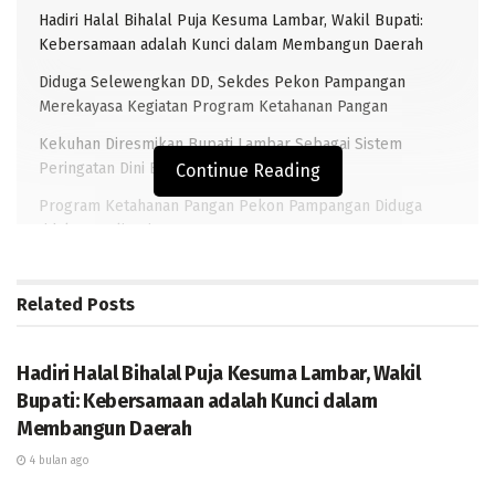
Hadiri Halal Bihalal Puja Kesuma Lambar, Wakil Bupati:
Kebersamaan adalah Kunci dalam Membangun Daerah
Diduga Selewengkan DD, Sekdes Pekon Pampangan
Merekayasa Kegiatan Program Ketahanan Pangan
Kekuhan Diresmikan Bupati Lambar Sebagai Sistem
Peringatan Dini Berbasis Kearifan Lokal
Continue Reading
Program Ketahanan Pangan Pekon Pampangan Diduga
tidak Terealisasi
Related
Posts
TRANSLAMPUNG.COM, LAMPUNG BARAT
– Upaya
DAERAH
menyokong usaha Kelompok Wanita Trampil (KWT)
Tahun 2020 Pemkab Lampung Barat melalui Dinas
Hadiri Halal Bihalal Puja Kesuma Lambar, Wakil
Tanaman Pangan dan Holtikultura wacanakan bangun
Bupati: Kebersamaan adalah Kunci dalam
Membangun Daerah
rumah produksi di Kecamatan Sekincau dan Kecamatan
Sukau.
4 bulan ago
DAERAH
Rumah produksi (pembangunan gedung) yang