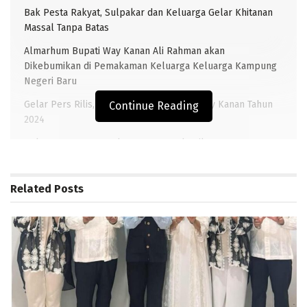
Bak Pesta Rakyat, Sulpakar dan Keluarga Gelar Khitanan
Massal Tanpa Batas
Almarhum Bupati Way Kanan Ali Rahman akan
Dikebumikan di Pemakaman Keluarga Keluarga Kampung
Negeri Baru
Gelar Pers Rilis, Berikut Capaian BNNK Way Kanan Tahun
Continue Reading
2024
Polres Way Kanan gelar upacara pelantikan Kasat
Reskrim, Sertijab Kasatlantas dan Kapolsek Way Tuba
Related
Posts
TRANSLAMPUNG.COM, BLAMBANGAN UMPU – Kabut
Asap masih menyelimuti wilayah Blambangan Umpu
Kabupaten Way Kanan, Kabut Asap tersebut sudah
mulai dirasakan warga sejak hari Jumat kemarin.
Bahkan, hari ini Minggu, (10/11/2019) Kabut Asap yang
terlihat, nampak semakin parah.