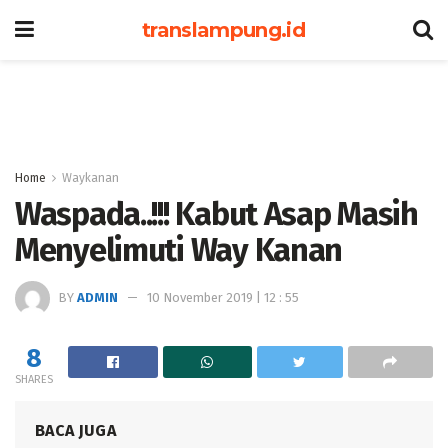
translampung.id
Home
Waykanan
Waspada..!!! Kabut Asap Masih
Menyelimuti Way Kanan
BY
ADMIN
10 November 2019 | 12 : 55
8
SHARES
BACA JUGA