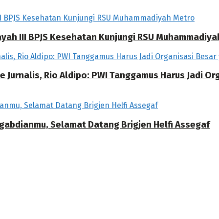
ilayah III BPJS Kesehatan Kunjungi RSU Muhammadiya
 Jurnalis, Rio Aldipo: PWI Tanggamus Harus Jadi O
ngabdianmu, Selamat Datang Brigjen Helfi Assegaf