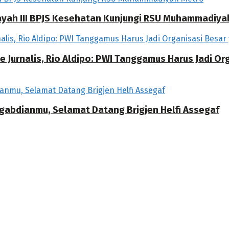
ilayah III BPJS Kesehatan Kunjungi RSU Muhammadiya
 Jurnalis, Rio Aldipo: PWI Tanggamus Harus Jadi O
ngabdianmu, Selamat Datang Brigjen Helfi Assegaf