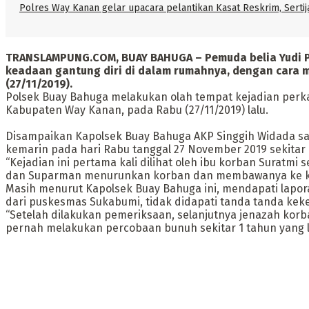
Polres Way Kanan gelar upacara pelantikan Kasat Reskrim, Serti
TRANSLAMPUNG.COM, BUAY BAHUGA – Pemuda belia Yudi 
keadaan gantung diri di dalam rumahnya, dengan cara m
(27/11/2019).
Polsek Buay Bahuga melakukan olah tempat kejadian perka
Kabupaten Way Kanan, pada Rabu (27/11/2019) lalu.
Disampaikan Kapolsek Buay Bahuga AKP Singgih Widada saa
kemarin pada hari Rabu tanggal 27 November 2019 sekitar p
“Kejadian ini pertama kali dilihat oleh ibu korban Suratm
dan Suparman menurunkan korban dan membawanya ke kep
Masih menurut Kapolsek Buay Bahuga ini, mendapati lapora
dari puskesmas Sukabumi, tidak didapati tanda tanda kek
“Setelah dilakukan pemeriksaan, selanjutnya jenazah ko
pernah melakukan percobaan bunuh sekitar 1 tahun yang l