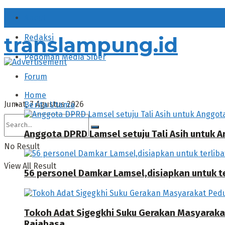
About
translampung.id
Redaksi
Pedoman Media Siber
Forum
Home
Jumat, 7 Agustus 2026
Berita Utama
Anggota DPRD Lamsel setuju Tali Asih untuk
No Result
View All Result
56 personel Damkar Lamsel,disiapkan untuk ter
Tokoh Adat Sigegkhi Suku Gerakan Masyarak
Rajabasa.