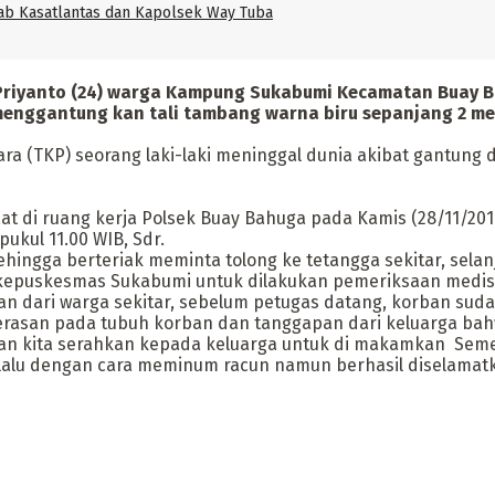
jab Kasatlantas dan Kapolsek Way Tuba
Priyanto (24) warga Kampung Sukabumi Kecamatan Buay 
enggantung kan tali tambang warna biru sepanjang 2 met
ra (TKP) seorang laki-laki meninggal dunia akibat gantun
t di ruang kerja Polsek Buay Bahuga pada Kamis (28/11/20
ukul 11.00 WIB, Sdr.
i sehingga berteriak meminta tolong ke tetangga sekitar, se
uskesmas Sukabumi untuk dilakukan pemeriksaan medis”,
n dari warga sekitar, sebelum petugas datang, korban sudah
erasan pada tubuh korban dan tanggapan dari keluarga bah
rban kita serahkan kepada keluarga untuk di makamkan Sem
alu dengan cara meminum racun namun berhasil diselamatka