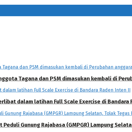
 Anggota Tagana dan PSM dimasukan kembali di Per
libat dalam latihan Full Scale Exercise di Bandara R
at Peduli Gunung Rajabasa (GMPGR) Lampung Selat