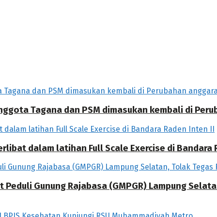
 Anggota Tagana dan PSM dimasukan kembali di Per
libat dalam latihan Full Scale Exercise di Bandara R
at Peduli Gunung Rajabasa (GMPGR) Lampung Selat