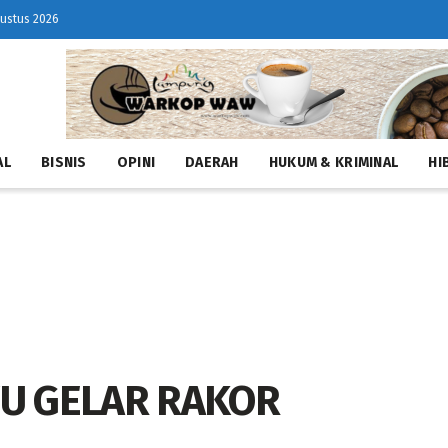
gustus 2026
AL
BISNIS
OPINI
DAERAH
HUKUM & KRIMINAL
HI
U GELAR RAKOR