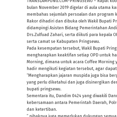
TRANSLAMPUNG.COM-PRINGSEWU – Rapat koord
bulan November 2019 digelar di aula utama ka
membahas sejumlah persoalan dan program k
Rakor dihadiri dan dibuka oleh Wakil Bupati Prin
didampingi Asisten Bidang Pemerintahan Andi W
Drs.Zulfuad Zahari, serta diikuti para kepala O
serta camat se Kabupaten Pringsewu.
Pada kesempatan tersebut, Wakil Bupati Pringsew
mengharapkan keaktifan setiap OPD untuk hadi
Morning, dimana untuk acara Coffee Morning y
hadir mengikuti kegiatan tersebut, agar dapat
“Mengharapkan jajaran muspida juga bisa ber
yang perlu diketahui dan juga disinergikan 
bupati pringsewu.
Sementara itu, Dandim 0424 yang diwakili Da
kebersamaan antara Pemerintah Daerah, Pol
dan ketertiban.
” pihaknya juga memerlukan dukungan semua 