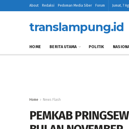
About
Redaksi
Pedoman Media Siber
Forum
Jumat, 7 A
translampung.id
HOME
BERITA UTAMA
POLITIK
NASION
Home
News Flash
PEMKAB PRINGSEW