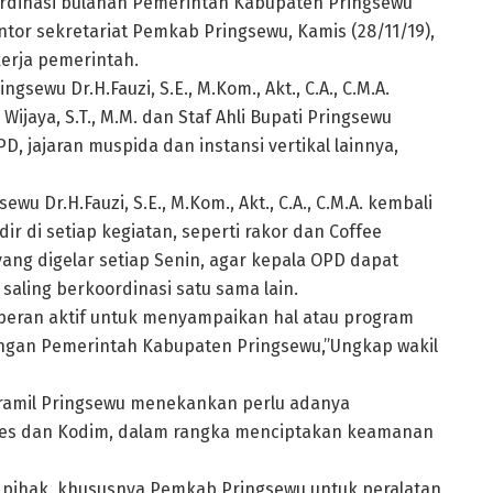
inasi bulanan Pemerintah Kabupaten Pringsewu
ntor sekretariat Pemkab Pringsewu, Kamis (28/11/19),
erja pemerintah.
gsewu Dr.H.Fauzi, S.E., M.Kom., Akt., C.A., C.M.A.
ijaya, S.T., M.M. dan Staf Ahli Bupati Pringsewu
PD, jajaran muspida dan instansi vertikal lainnya,
u Dr.H.Fauzi, S.E., M.Kom., Akt., C.A., C.M.A. kembali
r di setiap kegiatan, seperti rakor dan Coffee
ang digelar setiap Senin, agar kepala OPD dapat
 saling berkoordinasi satu sama lain.
peran aktif untuk menyampaikan hal atau program
dengan Pemerintah Kabupaten Pringsewu,”Ungkap wakil
nramil Pringsewu menekankan perlu adanya
res dan Kodim, dalam rangka menciptakan keamanan
pihak, khususnya Pemkab Pringsewu untuk peralatan