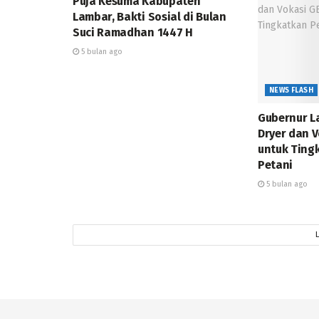
Puja Kesuma Kabupaten
Lambar, Bakti Sosial di Bulan
Suci Ramadhan 1447 H
5 bulan ago
NEWS FLASH
Gubernur L
Dryer dan 
untuk Ting
Petani
5 bulan ago