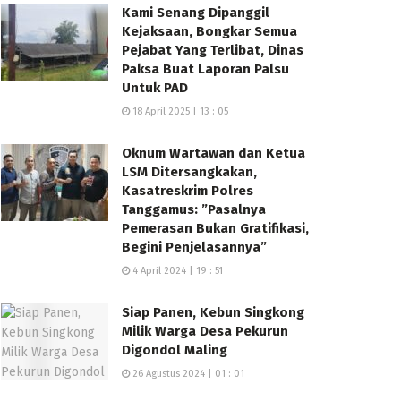
Kami Senang Dipanggil
Kejaksaan, Bongkar Semua
Pejabat Yang Terlibat, Dinas
Paksa Buat Laporan Palsu
Untuk PAD
18 April 2025 | 13 : 05
Oknum Wartawan dan Ketua
LSM Ditersangkakan,
Kasatreskrim Polres
Tanggamus: ”Pasalnya
Pemerasan Bukan Gratifikasi,
Begini Penjelasannya”
4 April 2024 | 19 : 51
Siap Panen, Kebun Singkong
Milik Warga Desa Pekurun
Digondol Maling
26 Agustus 2024 | 01 : 01