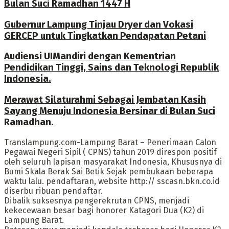
Bulan Suci Ramadhan 1447 H
Gubernur Lampung Tinjau Dryer dan Vokasi
GERCEP untuk Tingkatkan Pendapatan Petani
Audiensi UIMandiri dengan Kementrian
Pendidikan Tinggi, Sains dan Teknologi Republik
Indonesia.
Merawat Silaturahmi Sebagai Jembatan Kasih
Sayang Menuju Indonesia Bersinar di Bulan Suci
Ramadhan.
Translampung.com-Lampung Barat – Penerimaan Calon
Pegawai Negeri Sipil ( CPNS) tahun 2019 direspon positif
oleh seluruh lapisan masyarakat Indonesia, Khususnya di
Bumi Skala Berak Sai Betik Sejak pembukaan beberapa
waktu lalu. pendaftaran, website http:// sscasn.bkn.co.id
diserbu ribuan pendaftar.
Dibalik suksesnya pengerekrutan CPNS, menjadi
kekecewaan besar bagi honorer Katagori Dua (K2) di
Lampung Barat.