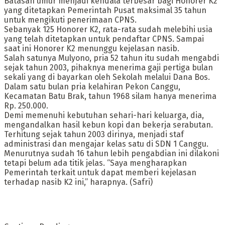
Batasan umur menjadi kendala terbesar bagi Honorer K2
yang ditetapkan Pemerintah Pusat maksimal 35 tahun
untuk mengikuti penerimaan CPNS.
Sebanyak 125 Honorer K2, rata-rata sudah melebihi usia
yang telah ditetapkan untuk pendaftar CPNS. Sampai
saat ini Honorer K2 menunggu kejelasan nasib.
Salah satunya Mulyono, pria 52 tahun itu sudah mengabdi
sejak tahun 2003, pihaknya menerima gaji pertiga bulan
sekali yang di bayarkan oleh Sekolah melalui Dana Bos.
Dalam satu bulan pria kelahiran Pekon Canggu,
Kecamatan Batu Brak, tahun 1968 silam hanya menerima
Rp. 250.000.
Demi memenuhi kebutuhan sehari-hari keluarga, dia,
mengandalkan hasil kebun kopi dan bekerja serabutan.
Terhitung sejak tahun 2003 dirinya, menjadi staf
administrasi dan mengajar kelas satu di SDN 1 Canggu.
Menurutnya sudah 16 tahun lebih pengabdian ini dilakoni
tetapi belum ada titik jelas. “Saya mengharapkan
Pemerintah terkait untuk dapat memberi kejelasan
terhadap nasib K2 ini,” harapnya. (Safri)