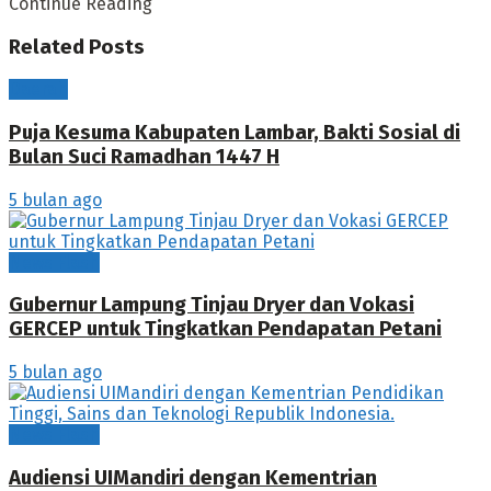
Continue Reading
Related
Posts
Daerah
Puja Kesuma Kabupaten Lambar, Bakti Sosial di
Bulan Suci Ramadhan 1447 H
5 bulan ago
News Flash
Gubernur Lampung Tinjau Dryer dan Vokasi
GERCEP untuk Tingkatkan Pendapatan Petani
5 bulan ago
News Flash
Audiensi UIMandiri dengan Kementrian