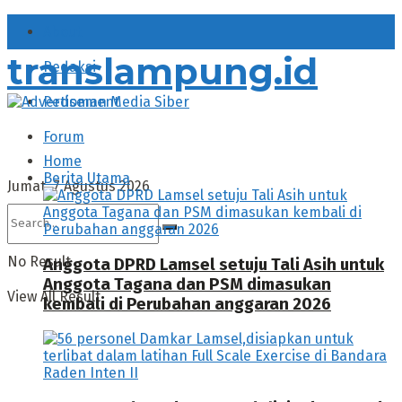
About
translampung.id
Redaksi
Pedoman Media Siber
Forum
Home
Berita Utama
Jumat, 7 Agustus 2026
No Result
Anggota DPRD Lamsel setuju Tali Asih untuk
Anggota Tagana dan PSM dimasukan
View All Result
kembali di Perubahan anggaran 2026