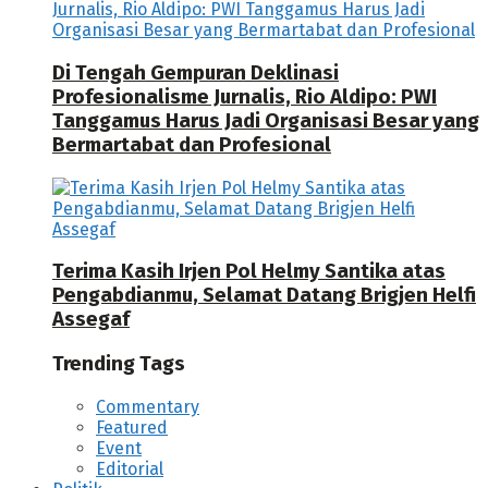
Di Tengah Gempuran Deklinasi
Profesionalisme Jurnalis, Rio Aldipo: PWI
Tanggamus Harus Jadi Organisasi Besar yang
Bermartabat dan Profesional
Terima Kasih Irjen Pol Helmy Santika atas
Pengabdianmu, Selamat Datang Brigjen Helfi
Assegaf
Trending Tags
Commentary
Featured
Event
Editorial