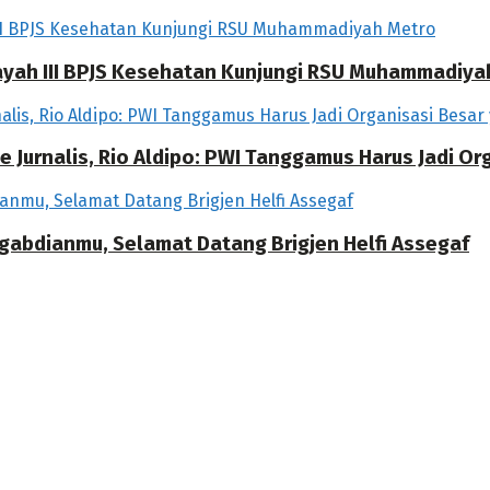
ilayah III BPJS Kesehatan Kunjungi RSU Muhammadiya
 Jurnalis, Rio Aldipo: PWI Tanggamus Harus Jadi O
ngabdianmu, Selamat Datang Brigjen Helfi Assegaf