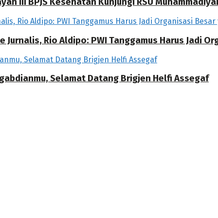
ilayah III BPJS Kesehatan Kunjungi RSU Muhammadiya
 Jurnalis, Rio Aldipo: PWI Tanggamus Harus Jadi O
ngabdianmu, Selamat Datang Brigjen Helfi Assegaf