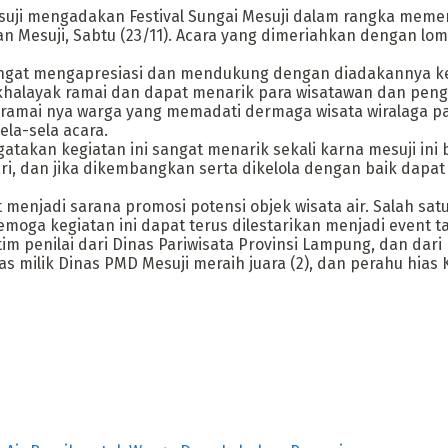
ji mengadakan Festival Sungai Mesuji dalam rangka memeri
 Mesuji, Sabtu (23/11). Acara yang dimeriahkan dengan lomba
angat mengapresiasi dan mendukung dengan diadakannya kegi
halayak ramai dan dapat menarik para wisatawan dan pengu
 ramai nya warga yang memadati dermaga wisata wiralaga pada
ela-sela acara.
akan kegiatan ini sangat menarik sekali karna mesuji ini bis
ri, dan jika dikembangkan serta dikelola dengan baik dapat
menjadi sarana promosi potensi objek wisata air. Salah sat
semoga kegiatan ini dapat terus dilestarikan menjadi event 
m penilai dari Dinas Pariwisata Provinsi Lampung, dan dari 
as milik Dinas PMD Mesuji meraih juara (2), dan perahu hias