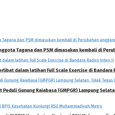
 Anggota Tagana dan PSM dimasukan kembali di Per
libat dalam latihan Full Scale Exercise di Bandara R
at Peduli Gunung Rajabasa (GMPGR) Lampung Selat