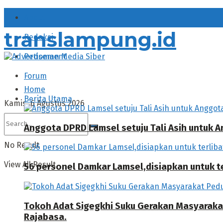
About
translampung.id
Redaksi
Pedoman Media Siber
Forum
Home
Berita Utama
Kamis, 6 Agustus 2026
Anggota DPRD Lamsel setuju Tali Asih untuk
No Result
View All Result
56 personel Damkar Lamsel,disiapkan untuk ter
Tokoh Adat Sigegkhi Suku Gerakan Masyarak
Rajabasa.