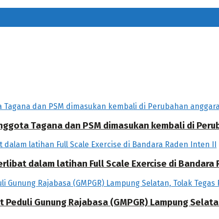
 Anggota Tagana dan PSM dimasukan kembali di Per
libat dalam latihan Full Scale Exercise di Bandara R
at Peduli Gunung Rajabasa (GMPGR) Lampung Selat