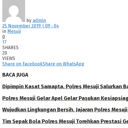
by
admin
25 November 2019 | 09 : 04
in
Mesuji
0
17
SHARES
20
VIEWS
Share on Facebook
Share on WhatsApp
BACA JUGA
Dipimpin Kasat Samapta, Polres Mesuji Salurkan B
Polres Mesuji Gelar Apel Gelar Pasukan Kesiapsi
Wujudkan Lingkungan Bersih, Jajaran Polres Mesuj
Tim Sepak Bola Polres Mesuji Torehkan Prestasi G