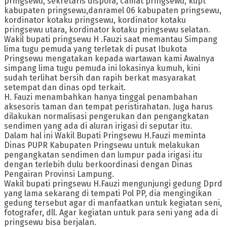
pringsewu, sekretaris dispora, camat pringsewu, kupt
kabupaten pringsewu,danramel 06 kabupaten pringsewu,
kordinator kotaku pringsewu, kordinator kotaku
pringsewu utara, kordinator kotaku pringsewu selatan.
Wakil bupati pringsewu H .Fauzi saat memantau Simpang
lima tugu pemuda yang terletak di pusat Ibukota
Pringsewu mengatakan kepada wartawan kami Awalnya
simpang lima tugu pemuda ini lokasinya kumuh, kini
sudah terlihat bersih dan rapih berkat masyarakat
setempat dan dinas opd terkait.
H. Fauzi menambahkan hanya tinggal penambahan
aksesoris taman dan tempat peristirahatan. Juga harus
dilakukan normalisasi pengerukan dan pengangkatan
sendimen yang ada di aluran irigasi di seputar itu.
Dalam hal ini Wakil Bupati Pringsewu H.Fauzi meminta
Dinas PUPR Kabupaten Pringsewu untuk melakukan
pengangkatan sendimen dan lumpur pada irigasi itu
dengan terlebih dulu berkoordinasi dengan Dinas
Pengairan Provinsi Lampung.
Wakil bupati pringsewu H.Fauzi mengunjungi gedung Dprd
yang lama sekarang di tempati Pol PP, dia mengingikan
gedung tersebut agar di manfaatkan untuk kegiatan seni,
fotografer, dll. Agar kegiatan untuk para seni yang ada di
pringsewu bisa berjalan.