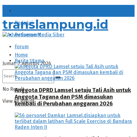
About
translampung.id
Redaksi
Pedoman Media Siber
Forum
Home
Berita Utama
Jumat, 7 Agustus 2026
No Result
Anggota DPRD Lamsel setuju Tali Asih untuk
Anggota Tagana dan PSM dimasukan
View All Result
kembali di Perubahan anggaran 2026