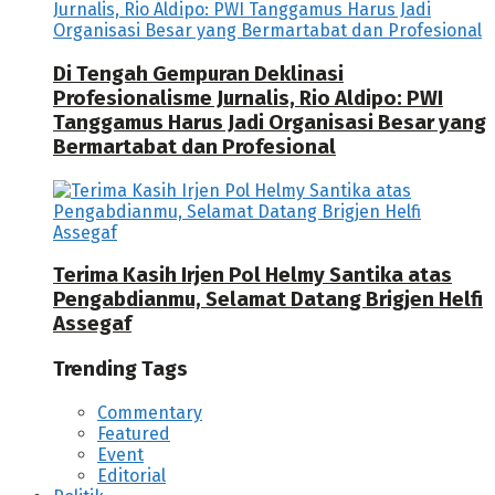
Di Tengah Gempuran Deklinasi
Profesionalisme Jurnalis, Rio Aldipo: PWI
Tanggamus Harus Jadi Organisasi Besar yang
Bermartabat dan Profesional
Terima Kasih Irjen Pol Helmy Santika atas
Pengabdianmu, Selamat Datang Brigjen Helfi
Assegaf
Trending Tags
Commentary
Featured
Event
Editorial