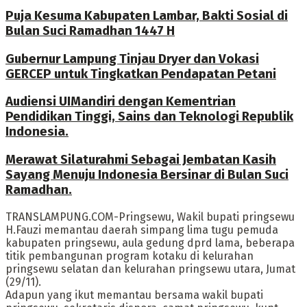
Puja Kesuma Kabupaten Lambar, Bakti Sosial di
Bulan Suci Ramadhan 1447 H
Gubernur Lampung Tinjau Dryer dan Vokasi
GERCEP untuk Tingkatkan Pendapatan Petani
Audiensi UIMandiri dengan Kementrian
Pendidikan Tinggi, Sains dan Teknologi Republik
Indonesia.
Merawat Silaturahmi Sebagai Jembatan Kasih
Sayang Menuju Indonesia Bersinar di Bulan Suci
Ramadhan.
TRANSLAMPUNG.COM-Pringsewu, Wakil bupati pringsewu
H.Fauzi memantau daerah simpang lima tugu pemuda
kabupaten pringsewu, aula gedung dprd lama, beberapa
titik pembangunan program kotaku di kelurahan
pringsewu selatan dan kelurahan pringsewu utara, Jumat
(29/11).
Adapun yang ikut memantau bersama wakil bupati