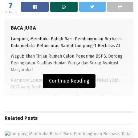
7
SHARES
BACA JUGA
Lampung Membuka Babak Baru Pembangunan Berbasis
Data melalui Peluncuran Satelit Lampung-1 Berbasis AI
Wagub Jihan Tinjau Rumah Calon Penerima BSPS, Dorong
Peningkatan Kualitas Hunian Warga dan Serap Aspirasi
Masyarakat
Pemprov Lampung Siapkan Arah Kebijakan Fiskal 2026-
Continue Reading
2027 yang Realistis dan Berkelanjutan
Pemprov Lampung Dukung Penuh Lampung Financial
Festival, Perkuat Literasi Keuangan Generasi Muda
Related
Posts
TRANSLAMPUNG.COM-BANDAR LAMPUNG —- Wakil
Gubernur Lampung Chusnunia Chalim meminta Biro