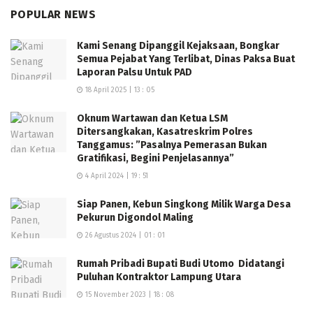
untuk dilakukan pemeriksaan lebih lanjut.
POPULAR NEWS
Pelaku berinisial EP warga Hargolomulyo Kecamatan
Kami Senang Dipanggil Kejaksaan, Bongkar
Sekampung Lampung Timur, EP (47) warga Kampung
Semua Pejabat Yang Terlibat, Dinas Paksa Buat
Sukamulya, Kecamatan Serampat Sukegeneng,
Laporan Palsu Untuk PAD
Kabupaten Cianjur, DH (46) Desa Giri Kelopo Mulyo
18 April 2025 | 13 : 05
Kabupaten Lampung timur, dan AF (31) warga Gunung
Oknum Wartawan dan Ketua LSM
Katun, Kecamatan Baradatu Kabupaten Way Kana.
Ditersangkakan, Kasatreskrim Polres
(
rls/Yudi)
Tanggamus: ”Pasalnya Pemerasan Bukan
Gratifikasi, Begini Penjelasannya”
4 April 2024 | 19 : 51
Siap Panen, Kebun Singkong Milik Warga Desa
Pekurun Digondol Maling
26 Agustus 2024 | 01 : 01
Rumah Pribadi Bupati Budi Utomo Didatangi
Puluhan Kontraktor Lampung Utara
15 November 2023 | 18 : 08