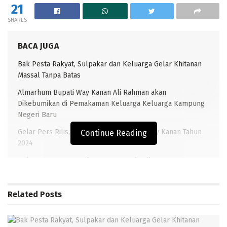
21
SHARES
BACA JUGA
Bak Pesta Rakyat, Sulpakar dan Keluarga Gelar Khitanan
Massal Tanpa Batas
Almarhum Bupati Way Kanan Ali Rahman akan
Dikebumikan di Pemakaman Keluarga Keluarga Kampung
Negeri Baru
Gelar Pers Rilis, Berikut Capaian BNNK Way Kanan Tahun
Continue Reading
2024
Polres Way Kanan gelar upacara pelantikan Kasat
Reskrim, Sertijab Kasatlantas dan Kapolsek Way Tuba
Related
Posts
TRANSLAMPUNG.COM, BLAMBANGAN UMPU – Satlantas
Polres Way Kanan bersama personil gabungan dari